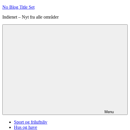
Videre
No Blog Title Set
til
Indienet – Nyt fra alle områder
indhold
Menu
Sport og friluftsliv
Hus og have