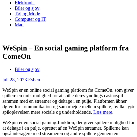
Elektronik
Biler og sjov
Tøj og Mode
Computer og IT
Mad
WeSpin – En social gaming platform fra
ComeOn
Biler og sjov
juli 28, 2023
Esben
WeSpin er en online social gaming platform fra ComeOn, som giver
spillere en unik mulighed for at spille deres yndlings casinospil
sammen med en streamer og deltage i en pulje. Platformen åbner
døren for kommunikation og samarbejde mellem spillere, hvilket gør
spiloplevelsen mere sociale og underholdende.
Læs mere
.
WeSpin er en social gaming-funktion, der giver spillere mulighed for
at deltage i en pulje, oprettet af en WeSpin streamer. Spillerne kan
også interagere med streameren og andre spillere gennem en