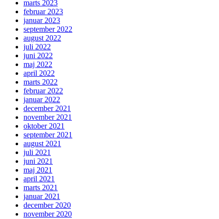
marts 2023
februar 2023
januar 2023
september 2022
august 2022
juli 2022
juni 2022
maj 2022
april 2022
marts 2022
februar 2022
januar 2022
december 2021
november 2021
oktober 2021
september 2021
august 2021
juli 2021
juni 2021
maj 2021
april 2021
marts 2021
januar 2021
december 2020
november 2020