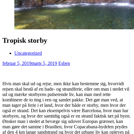
Tropisk storby
Uncategorized
februar 5, 2019
marts 5, 2019
Esben
Hvis man skal ud og rejse, men ikke kan bestemme sig, hvorvidt
rejsen skal bestå af en bade- og strandferie, eller om man i stedet vil
ud og mærke storbyens pulserende liv, kan man med rette
kombinere de to ting i een og samlet pakke. Det gør man ved, at
man tager på ferie i et land, hvor der både er storby, men hvor der
også er strand. Det kan eksempelvis være Barcelona, hvor man har
storbyen, og hvor der samtidig også er en strand faktisk tæt på byen.
Ønsker man i stedet at bevæge sig udover Europas grænser, kan
man gøre det samme i Brasilien, hvor Copacabana-bydelen prydes
af den 4 km lange sandstrand og hvor det urbane liv kan opleves på