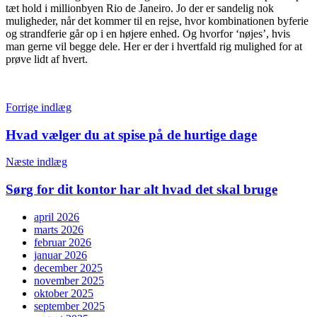
tæt hold i millionbyen Rio de Janeiro. Jo der er sandelig nok
muligheder, når det kommer til en rejse, hvor kombinationen byferie
og strandferie går op i en højere enhed. Og hvorfor ‘nøjes’, hvis
man gerne vil begge dele. Her er der i hvertfald rig mulighed for at
prøve lidt af hvert.
Indlægsnavigation
Forrige indlæg
Hvad vælger du at spise på de hurtige dage
Næste indlæg
Sørg for dit kontor har alt hvad det skal bruge
april 2026
marts 2026
februar 2026
januar 2026
december 2025
november 2025
oktober 2025
september 2025