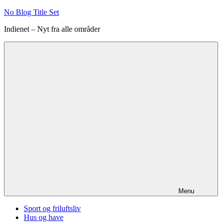
Videre
No Blog Title Set
til
Indienet – Nyt fra alle områder
indhold
Menu
Sport og friluftsliv
Hus og have