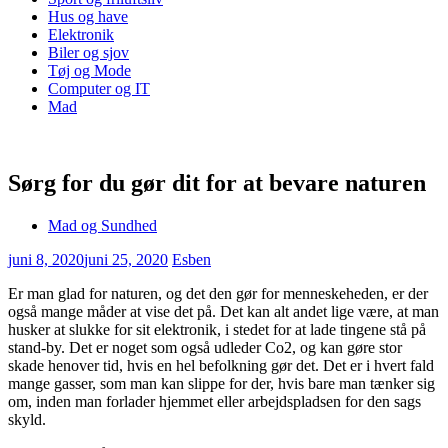
Hus og have
Elektronik
Biler og sjov
Tøj og Mode
Computer og IT
Mad
Sørg for du gør dit for at bevare naturen
Mad og Sundhed
juni 8, 2020
juni 25, 2020
Esben
Er man glad for naturen, og det den gør for menneskeheden, er der
også mange måder at vise det på. Det kan alt andet lige være, at man
husker at slukke for sit elektronik, i stedet for at lade tingene stå på
stand-by. Det er noget som også udleder Co2, og kan gøre stor
skade henover tid, hvis en hel befolkning gør det. Det er i hvert fald
mange gasser, som man kan slippe for der, hvis bare man tænker sig
om, inden man forlader hjemmet eller arbejdspladsen for den sags
skyld.