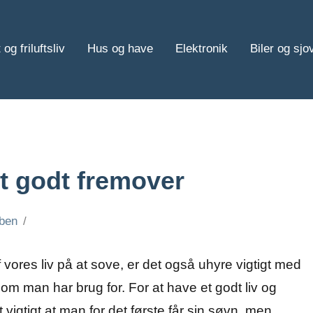
 og friluftsliv
Hus og have
Elektronik
Biler og sjo
gt godt fremover
ben
vores liv på at sove, er det også uhyre vigtigt med
om man har brug for. For at have et godt liv og
 vigtigt at man for
det første får sin søvn, men