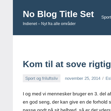
Videre
til
No Blog Title Set
indhold
Sport
Indienet – Nyt fra alle områder
Kom til at sove rigti
Sport og friluftsliv
november 25, 2014
Es
I og med vi mennesker bruger en 3. del af 
en god seng, der kan give en de forhold s
passe godt på sit helbred, så er det yderst