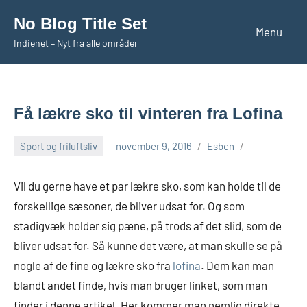
Videre
No Blog Title Set
til
Menu
Indienet – Nyt fra alle områder
indhold
Få lækre sko til vinteren fra Lofina
Sport og friluftsliv
november 9, 2016
Esben
Vil du gerne have et par lækre sko, som kan holde til de
forskellige sæsoner, de bliver udsat for. Og som
stadigvæk holder sig pæne, på trods af det slid, som de
bliver udsat for. Så kunne det være, at man skulle se på
nogle af de fine og læ
kre sko fra
lofina
. Dem kan man
blandt andet finde, hvis man bruger linket, som man
finder i denne artikel. Her kommer man nemlig direkte