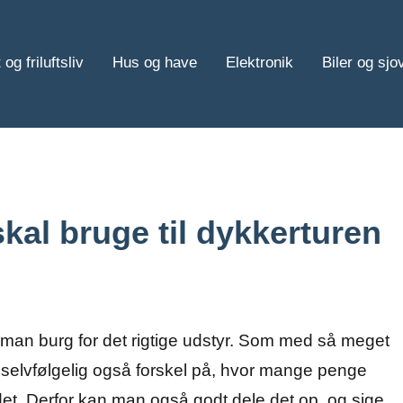
 og friluftsliv
Hus og have
Elektronik
Biler og sjo
skal bruge til dykkerturen
 man burg for det rigtige udstyr. Som med så meget
 selvfølgelig også forskel på, hvor mange penge
det. Derfor kan ma
n også godt dele det op, og sige