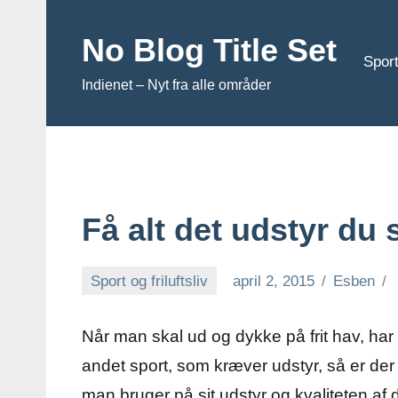
Videre
til
No Blog Title Set
Sport
indhold
Indienet – Nyt fra alle områder
Få alt det udstyr du 
Sport og friluftsliv
april 2, 2015
Esben
Når man skal ud og dykke på frit hav, har
andet sport, som kræver udstyr, så er der
man bruger på sit udstyr og kvaliteten af 