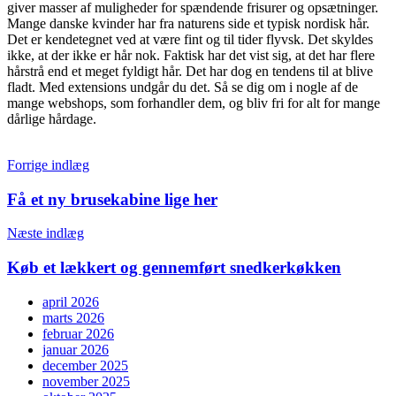
giver masser af muligheder for spændende frisurer og opsætninger.
Mange danske kvinder har fra naturens side et typisk nordisk hår.
Det er kendetegnet ved at være fint og til tider flyvsk. Det skyldes
ikke, at der ikke er hår nok. Faktisk har det vist sig, at det har flere
hårstrå end et meget fyldigt hår. Det har dog en tendens til at blive
fladt. Med extensions undgår du det. Så se dig om i nogle af de
mange webshops, som forhandler dem, og bliv fri for alt for mange
dårlige hårdage.
Indlægsnavigation
Forrige indlæg
Få et ny brusekabine lige her
Næste indlæg
Køb et lækkert og gennemført snedkerkøkken
april 2026
marts 2026
februar 2026
januar 2026
december 2025
november 2025