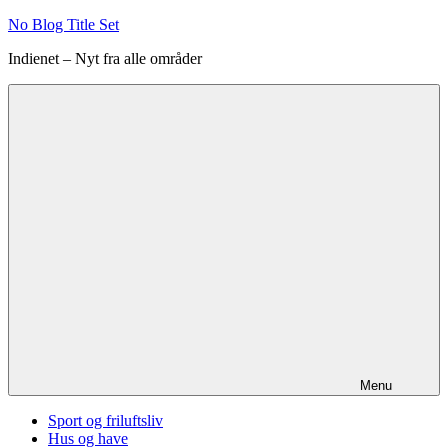
Videre
No Blog Title Set
til
Indienet – Nyt fra alle områder
indhold
Menu
Sport og friluftsliv
Hus og have