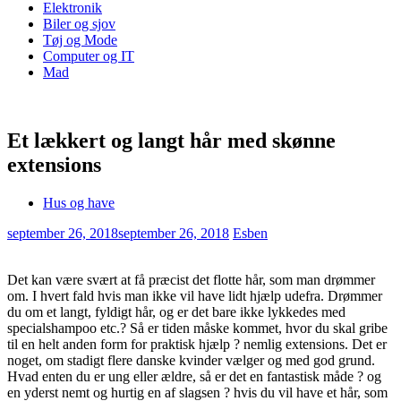
Elektronik
Biler og sjov
Tøj og Mode
Computer og IT
Mad
Et lækkert og langt hår med skønne
extensions
Hus og have
september 26, 2018
september 26, 2018
Esben
Det kan være svært at få præcist det flotte hår, som man drømmer
om. I hvert fald hvis man ikke vil have lidt hjælp udefra. Drømmer
du om et langt, fyldigt hår, og er det bare ikke lykkedes med
specialshampoo etc.? Så er tiden måske kommet, hvor du skal gribe
til en helt anden form for praktisk hjælp ? nemlig extensions. Det er
noget, om stadigt flere danske kvinder vælger og med god grund.
Hvad enten du er ung eller ældre, så er det en fantastisk måde ? og
en yderst nemt og hurtig en af slagsen ? hvis du vil have et hår, som