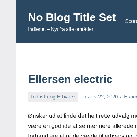
Videre
til
No Blog Title Set
indhold
Sport
Indienet – Nyt fra alle områder
Ellersen electric
Industri og Erhverv
marts 22, 2020
Esbe
Ønsker ud at finde det helt rette udvalg m
være en god ide at se nærmere allerede i
forhandlere af gode vægte til erhverv og i