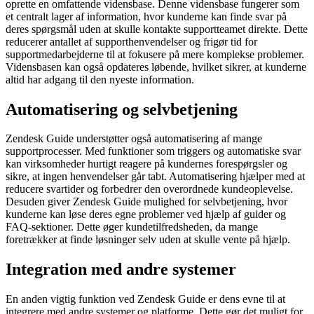
oprette en omfattende vidensbase. Denne vidensbase fungerer som
et centralt lager af information, hvor kunderne kan finde svar på
deres spørgsmål uden at skulle kontakte supportteamet direkte. Dette
reducerer antallet af supporthenvendelser og frigør tid for
supportmedarbejderne til at fokusere på mere komplekse problemer.
Vidensbasen kan også opdateres løbende, hvilket sikrer, at kunderne
altid har adgang til den nyeste information.
Automatisering og selvbetjening
Zendesk Guide understøtter også automatisering af mange
supportprocesser. Med funktioner som triggers og automatiske svar
kan virksomheder hurtigt reagere på kundernes forespørgsler og
sikre, at ingen henvendelser går tabt. Automatisering hjælper med at
reducere svartider og forbedrer den overordnede kundeoplevelse.
Desuden giver Zendesk Guide mulighed for selvbetjening, hvor
kunderne kan løse deres egne problemer ved hjælp af guider og
FAQ-sektioner. Dette øger kundetilfredsheden, da mange
foretrækker at finde løsninger selv uden at skulle vente på hjælp.
Integration med andre systemer
En anden vigtig funktion ved Zendesk Guide er dens evne til at
integrere med andre systemer og platforme. Dette gør det muligt for