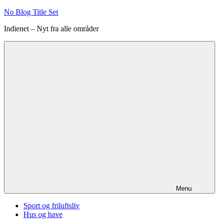
Videre
No Blog Title Set
til
Indienet – Nyt fra alle områder
indhold
Menu
Sport og friluftsliv
Hus og have